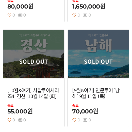
종료
종료
80,000원
1,650,000원
0
0
0
0
SOLD OUT
SOLD OUT
[10월&여기] 사찰투어시리
[9월&여기] 인문투어 '남
즈4 '경산' 10월 14일 (화)
해' 9월 11일 (목)
종료
종료
55,000원
70,000원
0
0
0
0