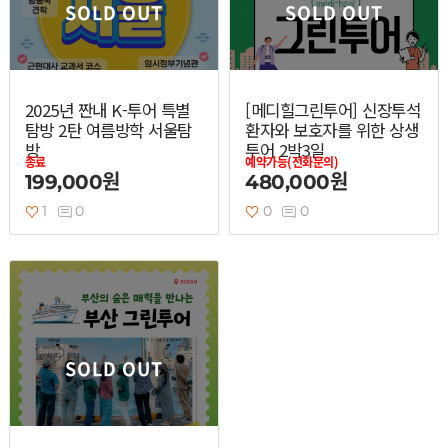
SOLD OUT
SOLD OUT
2025년 짠내 K-투어 특별
[메디힐그린투어] 신장투석
탐방 2탄 여름방학 서울탐
환자와 보호자를 위한 상생
방
투어 2박3일
종료
예약가능(전화문의)
199,000원
480,000원
1
0
0
0
SOLD OUT