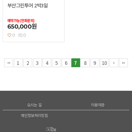
부산그린투어 2박3일
예약가능(전화문의)
650,000원
0
0
1
2
3
4
5
6
8
9
10
7
오시는 길
이용약관
개인정보처리방침