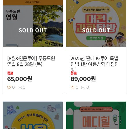
SOLD OUT
SOLD OUT
[8월&인문투어] 무릉도원
2025년 짠내 K-투어 특별
영월 8월 28일 (목)
탐방 1탄 여름방학 대전탐
방
종료
종료
65,000원
89,000원
0
0
0
0