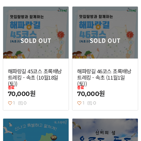
SOLD OUT
SOLD OUT
해파랑길 45코스 초록배낭
해파랑길 46코스 초록배낭
열기
트레킹 - 속초 (10월18일
트레킹 - 속초 (11월1일
(토))
(토))
종료
종료
열기
70,000원
70,000원
1
0
1
0
열기
열기