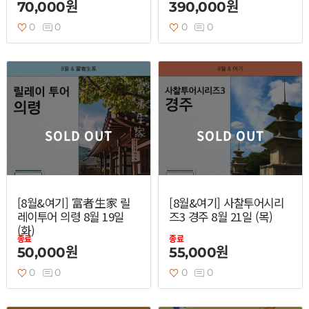
70,000원
390,000원
0
0
0
0
SOLD OUT
SOLD OUT
[8월&여기] 富者生家 릴
[8월&여기] 사찰투어시리
레이투어 의령 8월 19일
즈3 경주 8월 21일 (목)
(화)
종료
종료
50,000원
55,000원
0
0
0
0