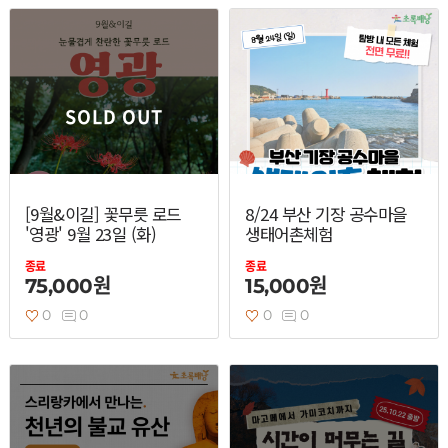
SOLD OUT
[9월&이길] 꽃무릇 로드
8/24 부산 기장 공수마을
'영광' 9월 23일 (화)
생태어촌체험
종료
종료
75,000원
15,000원
0
0
0
0