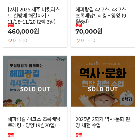
[2차] 2025 제주 버킷리스
해파랑길 42코스, 43코스
트 한방에 해결하기 /
초록배낭트레킹 - 양양 (9
11/18~11/20 (2박 3일)
월6일)
종료
종료
460,000원
70,000원
0
0
0
0
SOLD OUT
SOLD OUT
해파랑길 44코스 초록배낭
2025년 2학기 역사·문화 현
트레킹 - 양양 (9월20일)
장 체험 수업
종료
종료