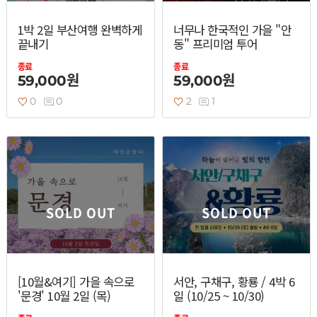
1박 2일 부산여행 완벽하게
너무나 한국적인 가을 "안
끝내기
동" 프리미엄 투어
종료
종료
59,000원
59,000원
0
0
2
1
SOLD OUT
SOLD OUT
[10월&여기] 가을 속으로
서안, 구채구, 황룡 / 4박 6
'문경' 10월 2일 (목)
일 (10/25 ~ 10/30)