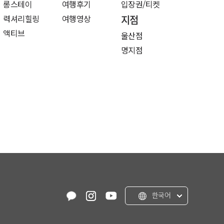
롱스테이
여행후기
입장권/티켓
력셔리힐링
여행영상
지점
액티브
울산점
명지점
한국어