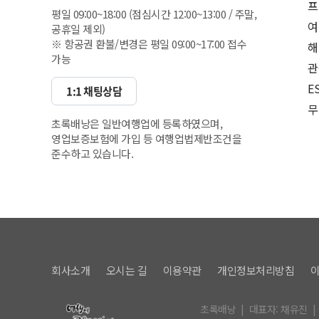
프
평일 09:00~18:00 (점심시간 12:00~13:00 / 주말,
여
공휴일 제외)
※ 항공권 환불/변경은 평일 09:00~17:00 접수
해
가능
관
E
1:1 채팅상담
무
초록배낭은 일반여행업에 등록하였으며,
영업보증보험에 가입 등 여행업법제반조건을
준수하고 있습니다.
회사소개
오시는 길
이용약관
개인정보처리방침
초록배낭 | 대표자: 채유진 