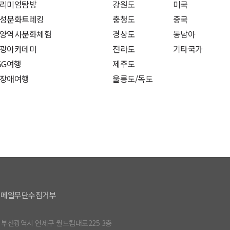
리미엄탐방
강원도
미국
성문화트레킹
충청도
중국
양역사문화체험
경상도
동남아
광아카데미
전라도
기타국가
SG여행
제주도
장애여행
울릉도/독도
이메일무단수집거부
| 부산광역시 연제구 월드컵대로225 3층