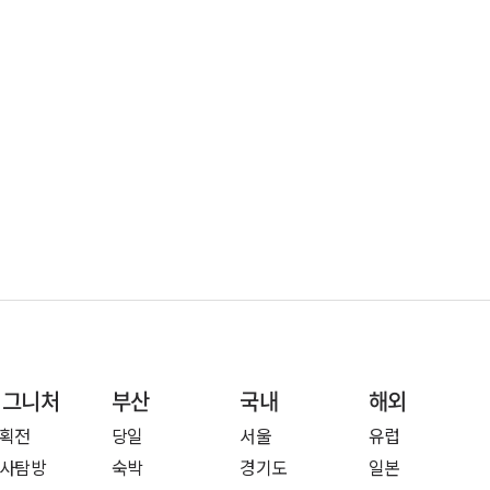
시그니처
부산
국내
해외
획전
당일
서울
유럽
사탐방
숙박
경기도
일본