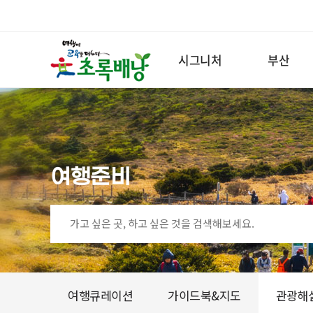
시그니처
부산
여행준비
여행큐레이션
가이드북&지도
관광해