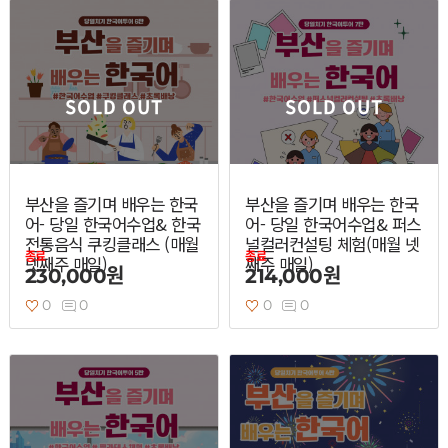
SOLD OUT
SOLD OUT
부산을 즐기며 배우는 한국
부산을 즐기며 배우는 한국
어- 당일 한국어수업& 한국
어- 당일 한국어수업& 퍼스
전통음식 쿠킹클래스 (매월
널컬러컨설팅 체험(매월 넷
종료
종료
넷째주 매일)
째주 매일)
230,000원
214,000원
0
0
0
0