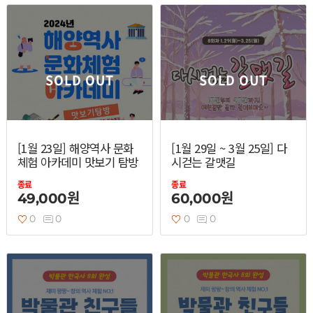
SOLD OUT
SOLD OUT
[1월 23일] 해양역사 문화
[1월 29일 ~ 3월 25일] 다
체험 아카데미 맛보기 탐방
시걷는 갈맷길
종료
종료
49,000원
60,000원
0
0
0
0