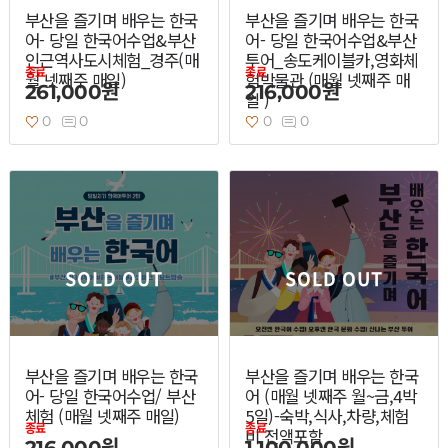
부산을 즐기며 배우는 한국
부산을 즐기며 배우는 한국
어- 당일 한국어수업&부산
어- 당일 한국어수업&부산
인근역사도시체험_경주(매
투어_송도케이블카,영화체
종료
종료
월 넷째주 매일)
험박물관 (매월 넷째주 매
261,000원
216,000원
일 )
0
0
0
0
SOLD OUT
SOLD OUT
부산을 즐기며 배우는 한국
부산을 즐기며 배우는 한국
어- 당일 한국어수업/ 부산
어 (매월 넷째주 월~금,4박
체험 (매월 넷째주 매일)
5일)-숙박,식사,차량,체험
종료
종료
비 전액포함