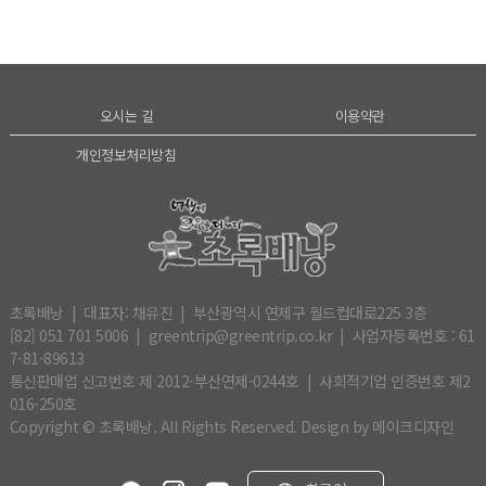
열기
열기
오시는 길
이용약관
열기
개인정보처리방침
초록배낭 | 대표자: 채유진 | 부산광역시 연제구 월드컵대로225 3층
[82] 051 701 5006 | greentrip@greentrip.co.kr | 사업자등록번호 : 61
7-81-89613
통신판매업 신고번호 제 2012-부산연제-0244호 | 사회적기업 인증번호 제2
016-250호
Copyright © 초록배낭. All Rights Reserved.
Design by 메이크디자인