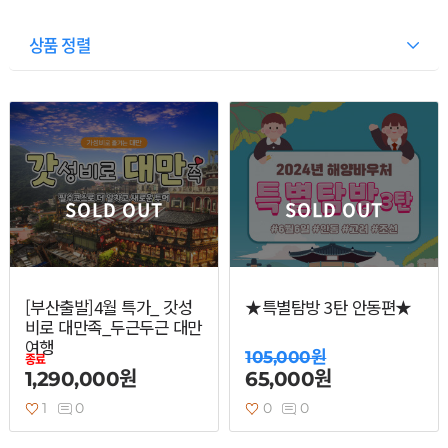
상품 정렬
SOLD OUT
SOLD OUT
열기
열기
[부산출발]4월 특가_ 갓성
★특별탐방 3탄 안동편★
비로 대만족_두근두근 대만
여행
열기
105,000원
종료
1,290,000원
65,000원
1
0
0
0
열기