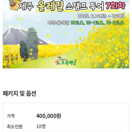
열기
열기
패키지 및 옵션
열기
400,000원
가격
열기
10명
최소인원