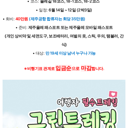
• 코스:
올레길 18코스, 18-1코스, 18-2코스
• 일정:
6월 14일 ~ 12일 (2박3일)
• 회비:
40만원
(제주공항 합류자는 회당 35만원)
• 준비:
제주올레 패스포트 또는 제주올레 모바일 패스포트
(개인 상비약 및 세면도구, 보조배터리, 여벌의 옷, 스틱, 우의, 탬블러, 간
식)
• 대상:
만 19세 이상 남녀 누구나 가능
입금순
마감
※
비행기표 관계로
으로
합니다.