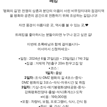
레킹
'평화의 길'은 전쟁의 상흔과 분단의 아픔이 서린 비무장지대와 접경지역
을 평화와 공존의 공간으로 전환하기 위해 조성하는 길입니다!
자연 풍경이 아름다운 곳, 역사를 볼 수 있는 곳,❤
트레킹을 좋아하시는 분들이라면 누구나 걷고 싶은 길!
이번에 초록배낭과 함께 걸어봅시다~
어서어서 신청하세요~
▪️일정 : 2024년 6월 21일(금) ~ 23일(일) / 1박 3일
▪️집결 : 거제역 7번출구 20m 한우고집 앞
▪️코스 :
1일차 :
출발
2일차 :
조식-DMZ 평화의 길 4코스-중식-
DMZ 평화의길 3코스-석식-자유시간 및 취침
3일차 :
기상-조식-애기봉평화생태공원-중식-
강화평화전망대-출발-석식(휴게소)-도착
▪️비용 : 199,000원
▪️포함 : 차량비, 보험, 프로그램비, 식사, 간식 등
▪️준비 : 물, 간식, 스틱