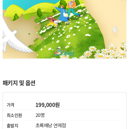
열기
패키지 및 옵션
열기
열기
199,000원
가격
20명
최소인원
열기
초록배낭 연제점
출발지