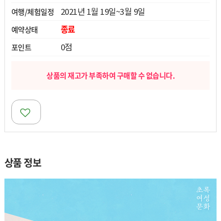
2021년 1월 19일~3월 9일
여행/체험일정
열기
종료
예약상태
열기
0점
포인트
열기
상품의 재고가 부족하여 구매할 수 없습니다.
상품 정보