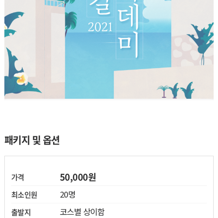
열기
패키지 및 옵션
열기
열기
50,000원
가격
20명
최소인원
열기
코스별 상이함
출발지